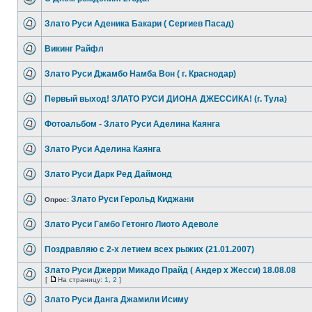
Злато Руси Аденика Бакари ( Сергиев Пасад)
Викинг Райфл
Злато Руси Джамбо Намба Вон ( г. Краснодар)
Первый выход! ЗЛАТО РУСИ ДИОНА ДЖЕССИКА! (г. Тула)
Фотоальбом - Злато Руси Аделина Каянга
Злато Руси Аделина Каянга
Злато Руси Дарк Ред Даймонд
Злато Руси Герольд Киджани
Опрос:
Злато Руси Гамбо Гетонго Лиото Адеволе
Поздравляю с 2-х летием всех рыжих (21.01.2007)
Злато Руси Джерри Микадо Прайд ( Андер х Жесси) 18.08.08
[
На страницу:
1
,
2
]
Злато Руси Данга Джамили Исиму