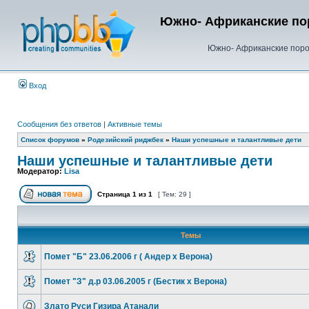
Южно- Африканские пор
Южно- Африканские пород
Вход
Сообщения без ответов
|
Активные темы
Список форумов
»
Родезийский риджбек
»
Наши успешные и талантливые дети
Наши успешные и талантливые дети
Модератор:
Lisa
Страница
1
из
1
[ Тем: 29 ]
Темы
Помет "Б" 23.06.2006 г ( Андер х Верона)
Помет "З" д.р 03.06.2005 г (Бестик х Верона)
Злато Руси Гизира Атанали