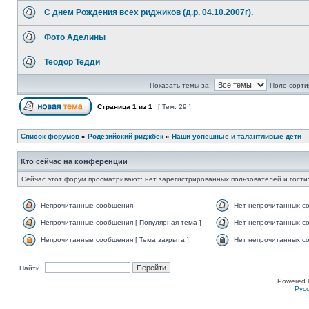
C днем Рождения всех риджиков (д.р. 04.10.2007г).
Фото Аделины
Теодор Тедди
Показать темы за:
Поле сорти
Страница
1
из
1
[ Тем: 29 ]
Список форумов
»
Родезийский риджбек
»
Наши успешные и талантливые дети
Кто сейчас на конференции
Сейчас этот форум просматривают: нет зарегистрированных пользователей и гости:
Непрочитанные сообщения
Нет непрочитанных с
Непрочитанные сообщения [ Популярная тема ]
Нет непрочитанных со
Непрочитанные сообщения [ Тема закрыта ]
Нет непрочитанных со
Найти:
Powered 
Рус